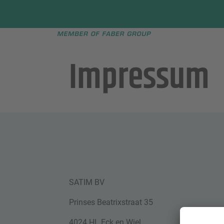
Faber group
e menu
Impressum
SATIM BV
Prinses Beatrixstraat 35
4024 HL Eck en Wiel