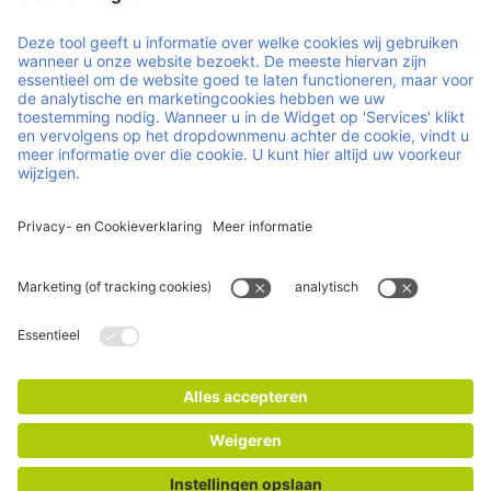
Leveranciers van duurzaam hout voor de palletindustrie.
Handige links en documenten
Over ons
Careers
Nieuws
Contact
Duurzaamheid
Gezaagd hout
Inkoop
Certificaten
Impressum
Privacy- en cookieverklaring
© 2026 Faber Group