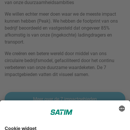
van onze duurzaamheidsambities
We willen echter meer doen waar we de meeste impact
kunnen hebben (Peak). We hebben de footprint van ons
bedrijf beoordeeld en vastgesteld dat ongeveer 85%
afkomstig is van onze (ingekochte) ladingdragers en
transport.
We creëren een betere wereld door middel van ons
circulaire bedrijfsmodel, gefaciliteerd door het continu
verbeteren van onze duurzame waardeketen. De 7
impactgebieden vatten dit visueel samen.
Meer over de 7 impactgebieden
;