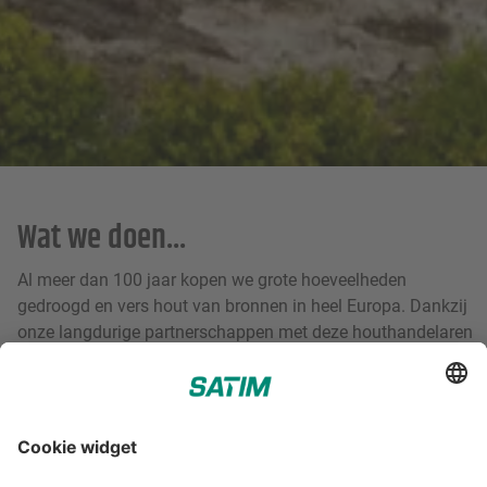
Wat we doen...
Al meer dan 100 jaar kopen we grote hoeveelheden
gedroogd en vers hout van bronnen in heel Europa. Dankzij
onze langdurige partnerschappen met deze houthandelaren
kunnen we een hoog niveau van houtkwaliteit en
leveringsbetrouwbaarheid bieden.
Over ons