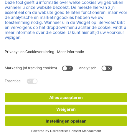
Play video
... en hoe we dat doen.
Met diepgaande kennis van de houtmarkt en lokale
aanwezigheid aan de bron, is Satim in staat om altijd het
beste hout voor de klus te vinden, tegen een zeer
concurrerende prijs. Dankzij uitstekende contacten met
houtleveranciers en een uitgebreid netwerk van
transporteurs kan Satim de strakste deadlines halen.
Satim haalt hout uit vele regio's. Onze belangrijkste
bronnen zijn Scandinavië, Duitsland en de Baltische staten,
waarbij vers gezaagd hout voornamelijk in Duitsland wordt
ingekocht. Kiln Dried hout wordt voornamelijk ingekocht in
Scandinavië en de Baltische staten.