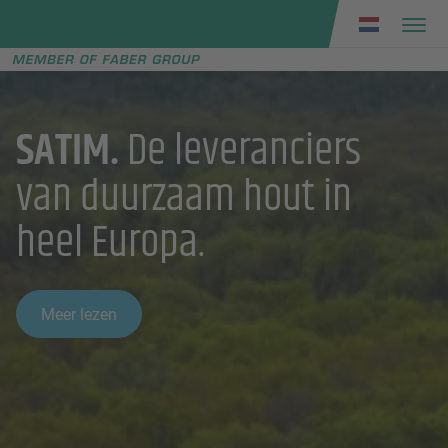
Faber group
e menu
SATIM.
De leveranciers
van duurzaam hout in
heel Europa.
Meer lezen