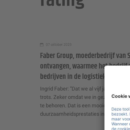
rating
07 oktober 2025
Faber Group, moederbedrijf van S
ontvangen, waarmee het bedrijf 
bedrijven in de logistieke sector 
Ingrid Faber: “Dat we al vijf jaar wor
trots. Zeker omdat we in gezonde concu
te behoren. Dat is een mooie uitdaging
duurzaamheidsprestaties in onze secto