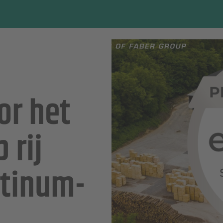
or het
 rij
atinum-