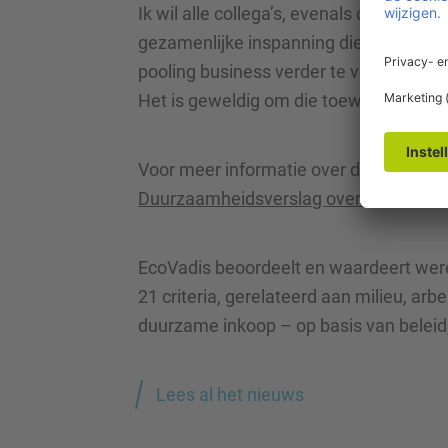
Ik wil alle collega’s, evenals onze lev
gezamenlijke inspanning die we blijven 
pooling business verder te verkleinen 
Het is geweldig om die toewijding bij i
Voor meer informatie over de duurzaam
Duurzaamheidsverslag over 2024.
EcoVadis beoordeelt en waardeert wer
21 criteria, gerelateerd aan milieu, a
duurzame inkoop – op basis van beleid,
Lees al het nieuws