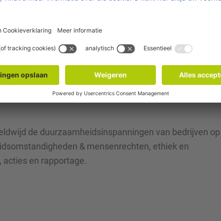
eranciers en netwerkpartners, bedanken voor de
leveren om de footprint van onze circulaire ladingdrager
– zowel voor onze klanten als binnen onze eigen operatie.
edereen binnen Faber Group te zien.”
heidsresultaten van Faber Group, bekijk het
Faber Grou
eldwijd de duurzaamheidsinspanningen van bedrijven op
rbeidsomstandigheden & mensenrechten, ethiek en
 acties en rapportage.