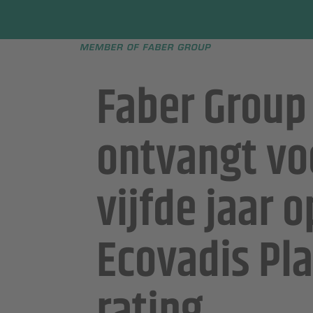
Faber group
e menu
Faber Group
ontvangt vo
vijfde jaar op
Ecovadis Pl