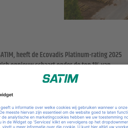
ATIM, heeft de Ecovadis Platinum-rating 2025
zich opnieuw schaart onder de top 1% van
volgens Ecovadis – inmiddels al vijf jaar op rij.
den erkend met de Ecovadis Platinum-rating maakt me eno
rrentie zijn met veel andere bedrijven om tot die top 1%
, want het stimuleert de algehele
r.