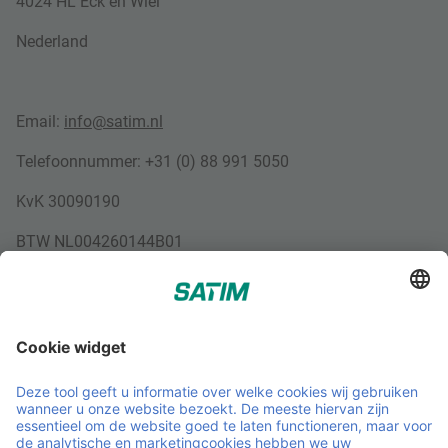
4024 HL Eck en Wiel
Nederland
Email:
info@satim.nl
Telefoonnummer: +31 (0) 88 991 5050
KvK 30090190
BTW NL004260144B01
;