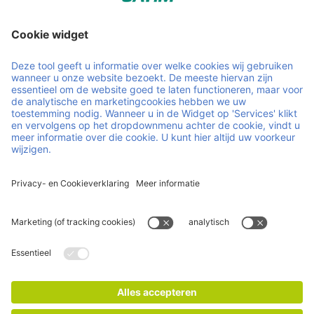
Leveranciers van duurzaam hout voor de palletindustrie.
Handige links en documenten
Over ons
Careers
Nieuws
Contact
Duurzaamheid
Gezaagd hout
Inkoop
Certificaten
Impressum
Privacy- en cookieverklaring